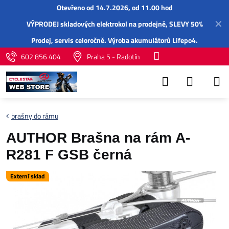
Otevřeno od 14.7.2026, od 11.00 hod
✕
VÝPRODEJ skladových elektrokol na prodejně, SLEVY 50%
Prodej,
servis
celoročně.
Výroba akumulátorů Lifepo4
.
602 856 404
Praha 5 - Radotín
brašny do rámu
AUTHOR Brašna na rám A-
R281 F GSB černá
Externí sklad