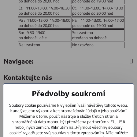
po dohodě do 20,00 hod
po dohodě do 19,00 hod
Čt: 11:00-13:00, 14:00-18:30
Čt: 11:00-13:00, 14:00-18:30
po dohodě do 20,00 hod
po dohodě do 20,00 hod
Pá : 11:00-13:00, 14:00-18:00
Pá : 11:00-13:00, 14:00-17:00
po dohodě do 20,00 hod
po dohodě do 19,00 hod
So: 9:30-13:00
So : zavřeno
po dohodě i déle
otevřeno po dohodě
Ne : zavřeno
Ne : zavřeno
Navigace:
Kontaktujte nás
Předvolby soukromí
CYCLESTAR s​.r​.o​.
Sídliště 1082
Soubory cookie používáme k vylepšení vaší návštěvy tohoto webu,
Praha 5 Radotín
k analýze jeho výkonu a ke shromažďování údajů o jeho používání.
153 00
Můžeme k tomu použít nástroje a služby třetích stran a
shromážděná data mohou být přenášena partnerům v EU, USA
+420 602 856 404
nebo jiných zemích. Kliknutím na „Přijmout všechny soubory
cookie“ vyjadřujete svůj souhlas s tímto zpracováním. Níže můžete
+420 723 603 807