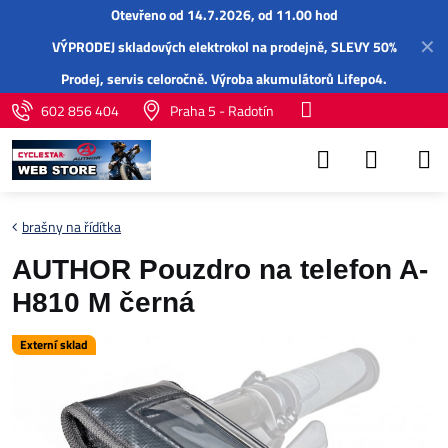
Otevřeno od 14.7.2026, od 11.00 hod
✕
VÝPRODEJ skladových elektrokol na prodejně, SLEVY 50%
Prodej,
servis
celoročně.
Výroba akumulátorů Lifepo4
.
602 856 404
Praha 5 - Radotín
brašny na řídítka
AUTHOR Pouzdro na telefon A-
H810 M černá
Externí sklad