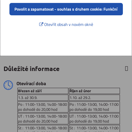
Povolit a zapamatovat - souhlas s druhem cookie: Funkční
Otevřít obsah v novém okně
Důležité informace
Otevírací doba
Březen až září
Říjen až únor
1.3. až 30.9.
1.10. až 29.2.
Po : 11:00-13:00, 14:00-18:00
Po : 11:00-13:00, 14:00-17:00
po dohodě do 20,00 hod
po dohodě do 19,00 hod
UT : 11:00-13:00, 14:00-18:00
UT : 11:00-13:00, 14:00-17:00
po dohodě do 20,00 hod
po dohodě do 19,00 hod
St : 11:00-13:00, 14:00-18:00
St : 11:00-13:00, 14:00-17:00