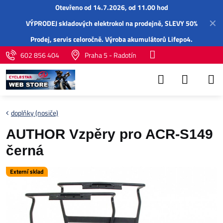
Otevřeno od 14.7.2026, od 11.00 hod
✕
VÝPRODEJ skladových elektrokol na prodejně, SLEVY 50%
Prodej,
servis
celoročně.
Výroba akumulátorů Lifepo4
.
602 856 404
Praha 5 - Radotín
doplňky (nosiče)
AUTHOR Vzpěry pro ACR-S149
černá
Externí sklad