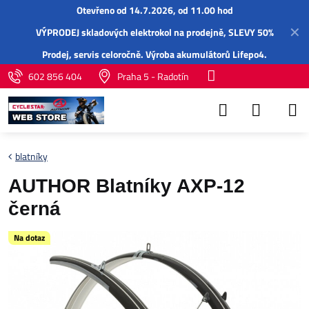
Otevřeno od 14.7.2026, od 11.00 hod
✕
VÝPRODEJ skladových elektrokol na prodejně, SLEVY 50%
Prodej,
servis
celoročně.
Výroba akumulátorů Lifepo4
.
602 856 404
Praha 5 - Radotín
blatníky
AUTHOR Blatníky AXP-12
černá
Na dotaz