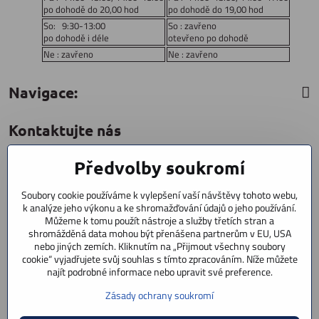
po dohodě do 20,00 hod
po dohodě do 19,00 hod
So: 9:30-13:00
So : zavřeno
po dohodě i déle
otevřeno po dohodě
Ne : zavřeno
Ne : zavřeno
Navigace:
Kontaktujte nás
Předvolby soukromí
CYCLESTAR s​.r​.o​.
Sídliště 1082
Soubory cookie používáme k vylepšení vaší návštěvy tohoto webu,
Praha 5 Radotín
k analýze jeho výkonu a ke shromažďování údajů o jeho používání.
153 00
Můžeme k tomu použít nástroje a služby třetích stran a
shromážděná data mohou být přenášena partnerům v EU, USA
+420 602 856 404
nebo jiných zemích. Kliknutím na „Přijmout všechny soubory
cookie“ vyjadřujete svůj souhlas s tímto zpracováním. Níže můžete
+420 723 603 807
najít podrobné informace nebo upravit své preference.
servis
Zásady ochrany soukromí
info​@cyclestar​.cz