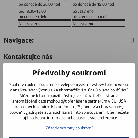
po dohodě do 20,00 hod
po dohodě do 19,00 hod
So: 9:30-13:00
So : zavřeno
po dohodě i déle
otevřeno po dohodě
Ne : zavřeno
Ne : zavřeno
Navigace:
Kontaktujte nás
Předvolby soukromí
CYCLESTAR s​.r​.o​.
Sídliště 1082
Soubory cookie používáme k vylepšení vaší návštěvy tohoto webu,
Praha 5 Radotín
k analýze jeho výkonu a ke shromažďování údajů o jeho používání.
153 00
Můžeme k tomu použít nástroje a služby třetích stran a
shromážděná data mohou být přenášena partnerům v EU, USA
+420 602 856 404
nebo jiných zemích. Kliknutím na „Přijmout všechny soubory
cookie“ vyjadřujete svůj souhlas s tímto zpracováním. Níže můžete
+420 723 603 807
najít podrobné informace nebo upravit své preference.
servis
Zásady ochrany soukromí
info​@cyclestar​.cz