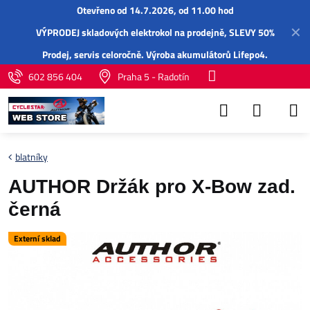
Otevřeno od 14.7.2026, od 11.00 hod
✕
VÝPRODEJ skladových elektrokol na prodejně, SLEVY 50%
Prodej,
servis
celoročně.
Výroba akumulátorů Lifepo4
.
602 856 404
Praha 5 - Radotín
blatníky
AUTHOR Držák pro X-Bow zad.
černá
Externí sklad