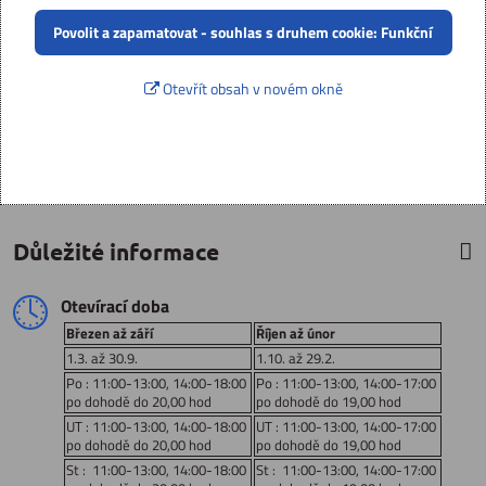
Povolit a zapamatovat - souhlas s druhem cookie: Funkční
Otevřít obsah v novém okně
Důležité informace
Otevírací doba
Březen až září
Říjen až únor
1.3. až 30.9.
1.10. až 29.2.
Po : 11:00-13:00, 14:00-18:00
Po : 11:00-13:00, 14:00-17:00
po dohodě do 20,00 hod
po dohodě do 19,00 hod
UT : 11:00-13:00, 14:00-18:00
UT : 11:00-13:00, 14:00-17:00
po dohodě do 20,00 hod
po dohodě do 19,00 hod
St : 11:00-13:00, 14:00-18:00
St : 11:00-13:00, 14:00-17:00