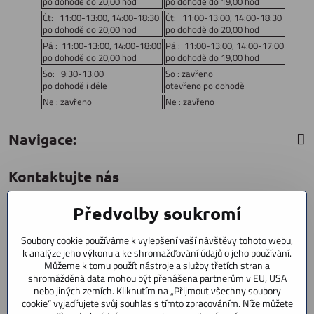
po dohodě do 20,00 hod
po dohodě do 19,00 hod
Čt: 11:00-13:00, 14:00-18:30
Čt: 11:00-13:00, 14:00-18:30
po dohodě do 20,00 hod
po dohodě do 20,00 hod
Pá : 11:00-13:00, 14:00-18:00
Pá : 11:00-13:00, 14:00-17:00
po dohodě do 20,00 hod
po dohodě do 19,00 hod
So: 9:30-13:00
So : zavřeno
po dohodě i déle
otevřeno po dohodě
Ne : zavřeno
Ne : zavřeno
Navigace:
Kontaktujte nás
Předvolby soukromí
CYCLESTAR s​.r​.o​.
Sídliště 1082
Soubory cookie používáme k vylepšení vaší návštěvy tohoto webu,
Praha 5 Radotín
k analýze jeho výkonu a ke shromažďování údajů o jeho používání.
153 00
Můžeme k tomu použít nástroje a služby třetích stran a
shromážděná data mohou být přenášena partnerům v EU, USA
+420 602 856 404
nebo jiných zemích. Kliknutím na „Přijmout všechny soubory
cookie“ vyjadřujete svůj souhlas s tímto zpracováním. Níže můžete
+420 723 603 807