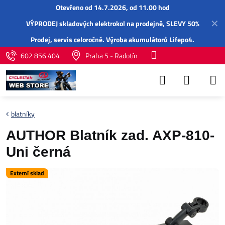
Otevřeno od 14.7.2026, od 11.00 hod
✕
VÝPRODEJ skladových elektrokol na prodejně, SLEVY 50%
Prodej,
servis
celoročně.
Výroba akumulátorů Lifepo4
.
602 856 404
Praha 5 - Radotín
blatníky
AUTHOR Blatník zad. AXP-810-
Uni černá
Externí sklad