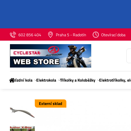
602 856 404
Praha 5 - Radotín
Otevírací doba
Jízdní kola
Elektrokola
Tříkolky a Koloběžky
Elektrotříkolky, e
Externí sklad