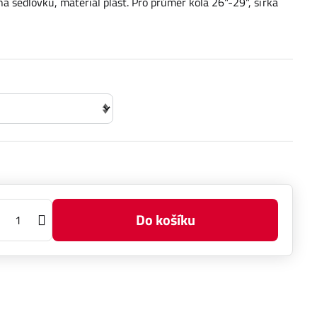
na sedlovku, materiál plast. Pro průměr kola 26"-29", šířka
Do košíku