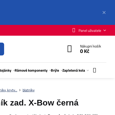
✕
Panel uživatele
Nákupní košík
0 Kč
stojánky
Rámové komponenty
Brýle
Zapletená kola
níky, kryty...
blatníky
k zad. X-Bow černá