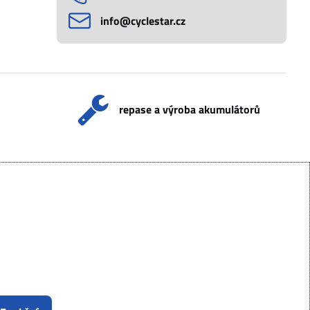
info​@cyclestar​.cz
repase a výroba akumulátorů