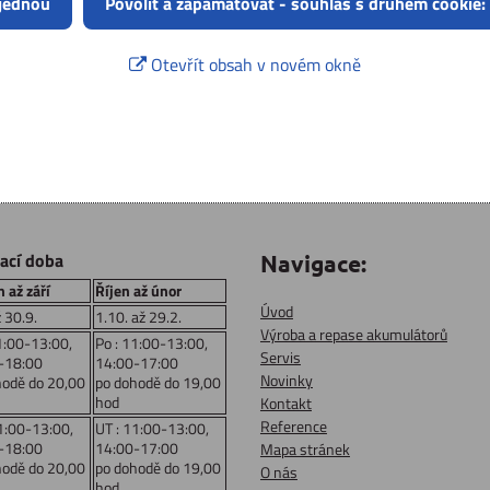
 jednou
Povolit a zapamatovat - souhlas s druhem cookie:
Otevřít obsah v novém okně
rací doba
Navigace:
 až září
Říjen až únor
Úvod
ž 30.9.
1.10. až 29.2.
Výroba a repase akumulátorů
1:00-13:00,
Po : 11:00-13:00,
Servis
-18:00
14:00-17:00
Novinky
hodě do 20,00
po dohodě do 19,00
hod
Kontakt
Reference
1:00-13:00,
UT : 11:00-13:00,
-18:00
14:00-17:00
Mapa stránek
hodě do 20,00
po dohodě do 19,00
O nás
hod