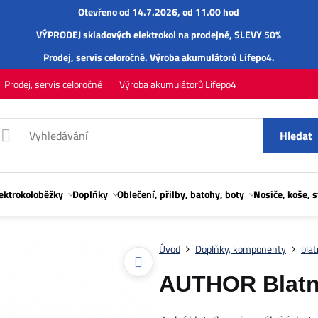
Otevřeno od 14.7.2026, od 11.00 hod
VÝPRODEJ skladových elektrokol na prodejně, SLEVY 50%
Prodej,
servis
celoročně.
Výroba akumulátorů Lifepo4
.
Prodej, servis celoročně
Výroba akumulátorů Lifepo4
Hledat
lektrokoloběžky
Doplňky
Oblečení, přilby, batohy, boty
Nosiče, koše, 
Úvod
Doplňky, komponenty
blat
AUTHOR Blatní