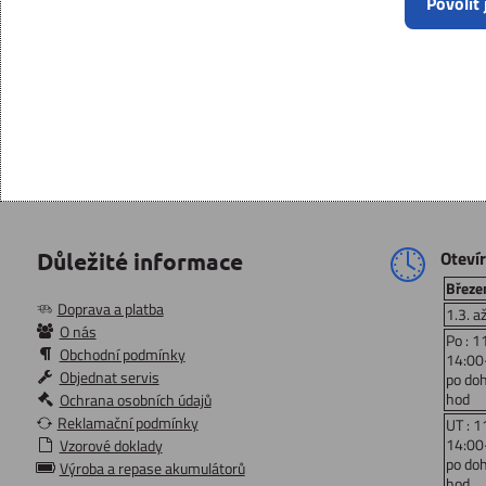
Povolit
Oteví
Důležité informace
Březen
Doprava a platba
1.3. a
O nás
Po : 1
Obchodní podmínky
14:00
Objednat servis
po do
hod
Ochrana osobních údajů
Reklamační podmínky
UT : 1
14:00
Vzorové doklady
po do
Výroba a repase akumulátorů
hod