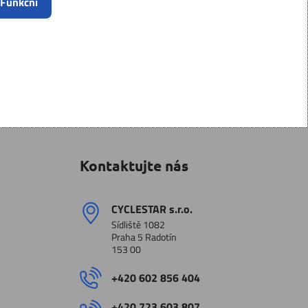
 Funkční
Kontaktujte nás
CYCLESTAR s​.r​.o​.
Sídliště 1082
Praha 5 Radotín
153 00
+420 602 856 404
+420 723 603 807