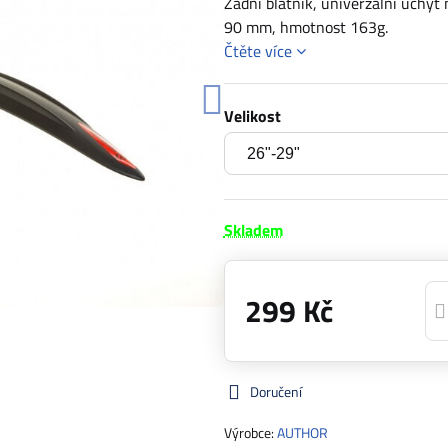
Zadní blatník, univerzální úchyt 
90 mm, hmotnost 163g.
Čtěte více
Velikost
Skladem
299 Kč
Doručení
Výrobce:
AUTHOR