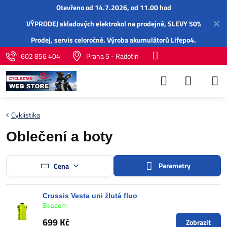
Otevřeno od 14.7.2026, od 11.00 hod
✕
VÝPRODEJ skladových elektrokol na prodejně, SLEVY 50%
Prodej,
servis
celoročně.
Výroba akumulátorů Lifepo4
.
602 856 404
Praha 5 - Radotín
Cyklistika
Oblečení a boty
Parametry
Cena
Crussis Vesta uni žlutá fluo
Skladem
699 Kč
Zobrazit