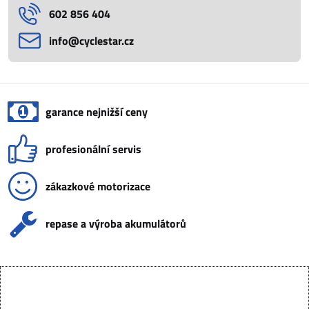
602 856 404
info​@cyclestar​.cz
garance nejnižší ceny
profesionální servis
zákazkové motorizace
repase a výroba akumulátorů