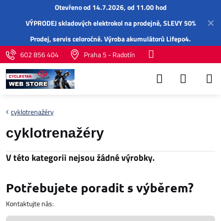
Otevřeno od 14.7.2026, od 11.00 hod
✕
VÝPRODEJ skladových elektrokol na prodejně, SLEVY 50%
Prodej,
servis
celoročně.
Výroba akumulátorů Lifepo4
.
602 856 404
Praha 5 - Radotín
cyklotrenažéry
cyklotrenažéry
Potřebujete poradit s výběrem?
Kontaktujte nás: