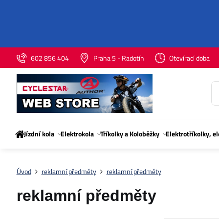
602 856 404
Praha 5 - Radotín
Otevírací doba
Jízdní kola
Elektrokola
Tříkolky a Koloběžky
Elektrotříkolky, e
Úvod
reklamní předměty
reklamní předměty
reklamní předměty