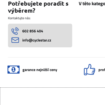
Potřebujete poradit s
výběrem?
Kontaktujte nás:
602 856 404
info​@cyclestar​.cz
garance nejnižší ceny
prof