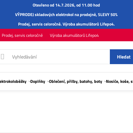
Otevřeno od 14.7.2026, od 11.00 hod
VÝPRODEJ skladových elektrokol na prodejně, SLEVY 50%
Prodej,
servis
celoročně.
Výroba akumulátorů Lifepo4
.
Prodej, servis celoročně
Výroba akumulátorů Lifepo4
Hledat
lektrokoloběžky
Doplňky
Oblečení, přilby, batohy, boty
Nosiče, koše, 