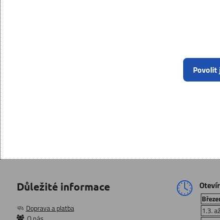
Povolit
Oteví
Důležité informace
Březen
Doprava a platba
1.3. a
O nás