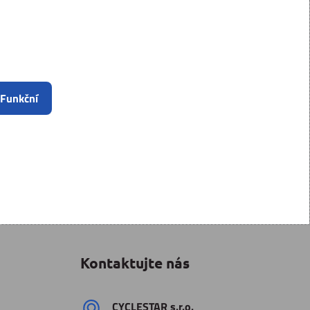
 Funkční
Kontaktujte nás
CYCLESTAR s​.r​.o​.