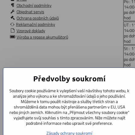
Po : 1
Obchodní podmínky
14:00
Objednat servis
po do
hod
Ochrana osobních údajů
Reklamační podmínky
UT : 1
14:00
Vzorové doklady
po do
Výroba a repase akumulátorů
hod
St : 1
14:00
po do
hod
Čt: 1
Předvolby soukromí
14:00
po do
hod
Soubory cookie používáme k vylepšení vaší návštěvy tohoto webu, k
Pá : 
analýze jeho výkonu a ke shromažďování údajů o jeho používání.
14:00
Můžeme k tomu použít nástroje a služby třetích stran a
po do
shromážděná data mohou být přenášena partnerům v EU, USA
hod
nebo jiných zemích. Kliknutím na „Přijmout všechny soubory cookie“
vyjadřujete svůj souhlas s tímto zpracováním. Níže můžete najít
So: 9
podrobné informace nebo upravit své preference.
po doh
Ne : z
Zásady ochrany soukromí