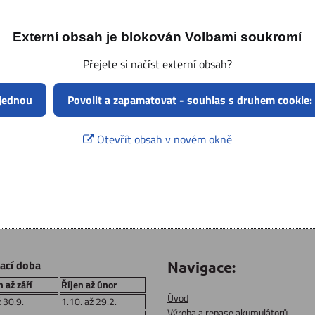
Externí obsah je blokován Volbami soukromí
Přejete si načíst externí obsah?
 jednou
Povolit a zapamatovat - souhlas s druhem cookie:
Otevřít obsah v novém okně
rací doba
Navigace:
 až září
Říjen až únor
Úvod
ž 30.9.
1.10. až 29.2.
Výroba a repase akumulátorů