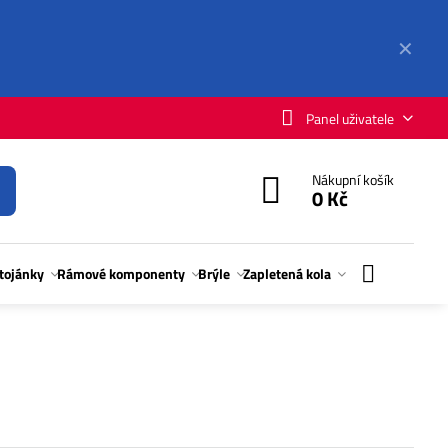
✕
Panel uživatele
Nákupní košík
0 Kč
stojánky
Rámové komponenty
Brýle
Zapletená kola