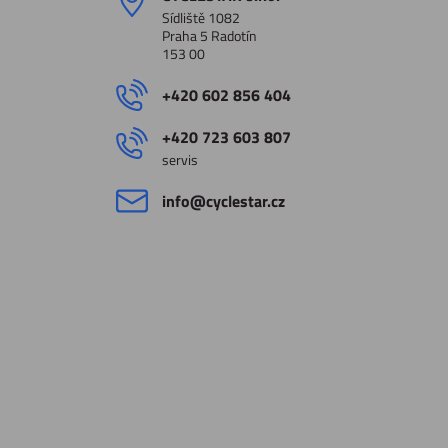
Sídliště 1082
Praha 5 Radotín
153 00
+420 602 856 404
+420 723 603 807
servis
info​@cyclestar​.cz